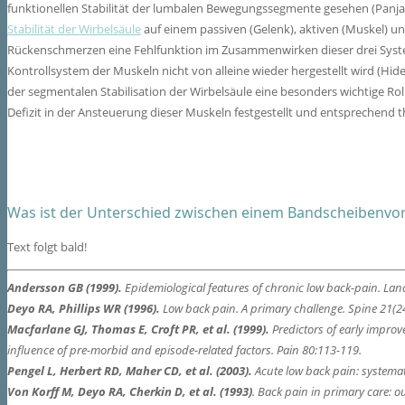
funktionellen Stabilität der lumbalen Bewegungssegmente gesehen (Panjabi
Stabilität der Wirbelsäule
auf einem passiven (Gelenk), aktiven (Muskel) un
Rückenschmerzen eine Fehlfunktion im Zusammenwirken dieser drei System
Kontrollsystem der Muskeln nicht von alleine wieder hergestellt wird (Hides
der segmentalen Stabilisation der Wirbelsäule eine besonders wichtige Roll
Defizit in der Ansteuerung dieser Muskeln festgestellt und entsprechend 
Was ist der Unterschied zwischen einem Bandscheibenvor
Text folgt bald!
Andersson GB (1999).
Epidemiological features of chronic low back-pain. Lan
Deyo RA, Phillips WR (1996).
Low back pain. A primary challenge. Spine 21(2
Macfarlane GJ, Thomas E, Croft PR, et al. (1999).
Predictors of early improv
influence of pre-morbid and episode-related factors. Pain 80:113-119.
Pengel L, Herbert RD, Maher CD, et al. (2003).
Acute low back pain: systemati
Von Korff M, Deyo RA, Cherkin D, et al. (1993)
. Back pain in primary care: 