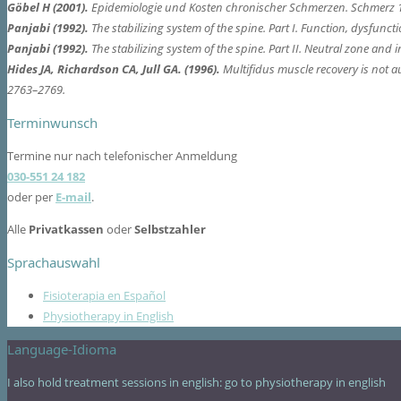
Göbel H (2001).
Epidemiologie und Kosten chronischer Schmerzen. Schmerz 1
Panjabi (1992).
The stabilizing system of the spine. Part I. Function, dysfun
Panjabi (1992).
The stabilizing system of the spine. Part II. Neutral zone and 
Hides JA, Richardson CA, Jull GA. (1996).
Multifidus muscle recovery is not au
2763–2769.
Terminwunsch
Termine nur nach telefonischer Anmeldung
030-551 24 182
oder per
E-mail
.
Alle
Privatkassen
oder
Selbstzahler
Sprachauswahl
Fisioterapia en Español
Physiotherapy in English
Language-Idioma
I also hold treatment sessions in english: go to physiotherapy in english